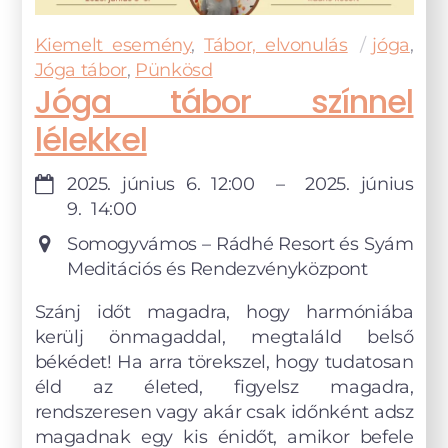
Kiemelt esemény
,
Tábor, elvonulás
jóga
,
Jóga tábor
,
Pünkösd
Jóga tábor színnel
lélekkel
2025. június 6.
12:00
–
2025. június
9.
14:00
Somogyvámos – Rádhé Resort és Syám
Meditációs és Rendezvényközpont
Szánj időt magadra, hogy harmóniába
kerülj önmagaddal, megtaláld belső
békédet! Ha arra törekszel, hogy tudatosan
éld az életed, figyelsz magadra,
rendszeresen vagy akár csak időnként adsz
magadnak egy kis énidőt, amikor befele