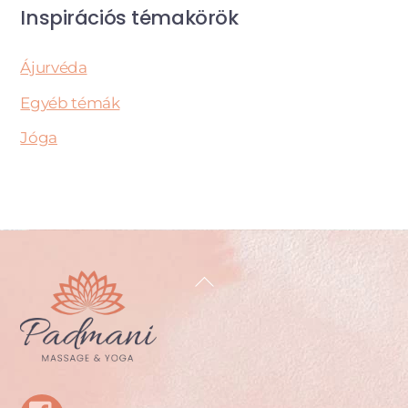
Inspirációs témakörök
Ájurvéda
Egyéb témák
Jóga
Back
To
Top