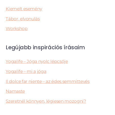
Kiemelt esemény
Tábor, elvonulás
Workshop
Legújabb inspirációs írásaim
Yogalife – Jóga nyolc lépcsője
Yogalife – mi a jóga
Il dolce far niente – az édes semmittevés
Namaste
Szeretnél könnyen, légiesen mozogni?