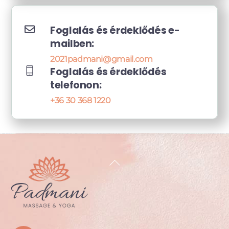
Foglalás és érdeklődés e-
mailben:
2021padmani@gmail.com
Foglalás és érdeklődés
telefonon:
+36 30 368 1220
Back
To
Top