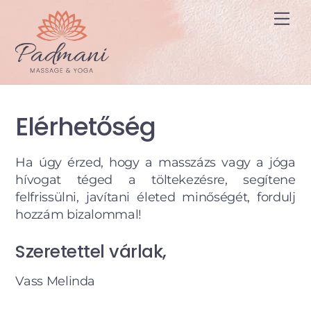
Skip
Me
to
content
Elérhetőség
Ha úgy érzed, hogy a masszázs vagy a jóga
hívogat téged a töltekezésre, segítene
felfrissülni, javítani életed minőségét, fordulj
hozzám bizalommal!
Szeretettel várlak,
Vass Melinda