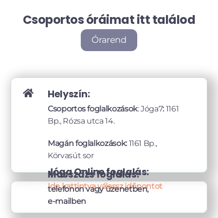
Csoportos óráimat itt találod
Órarend
Helyszín:
Csoportos foglalkozások
: Jóga7
:
1161
Bp., Rózsa utca 14.
Magán foglalkozások:
1161 Bp.,
Körvasút sor
Jóga Online foglalás:
Masszázs foglalás:
Ide kattintva válassz időpontot
telefonon vagy üzenetben,
e-mailben