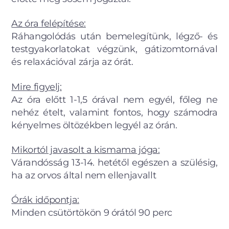
Az óra felépítése:
Ráhangolódás után bemelegítünk, légző- és
testgyakorlatokat végzünk, gátizomtornával
és relaxációval zárja az órát.
Mire figyelj:
Az óra előtt 1-1,5 órával nem egyél, főleg ne
nehéz ételt, valamint fontos, hogy számodra
kényelmes öltözékben legyél az órán.
Mikortól javasolt a kismama jóga:
Várandósság 13-14. hetétől egészen a szülésig,
ha az orvos által nem ellenjavallt
Órák időpontja:
Minden csütörtökön 9 órától 90 perc