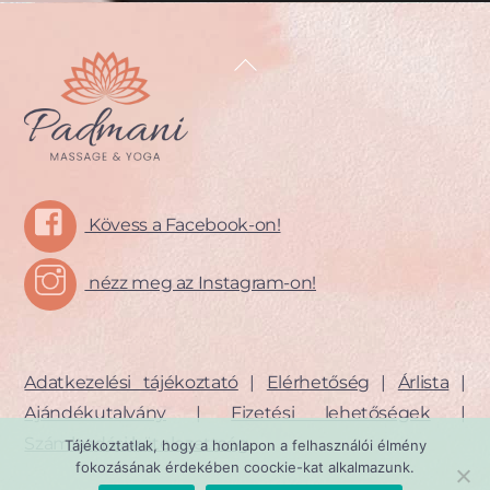
Back
To
Top
Kövess a Facebook-on!
nézz meg az Instagram-on!
Adatkezelési tájékoztató
|
Elérhetőség
|
Árlista
|
Ajándékutalvány
|
Fizetési lehetőségek
|
Számlaadási kötelezettség
Tájékoztatlak, hogy a honlapon a felhasználói élmény
fokozásának érdekében coockie-kat alkalmazunk.