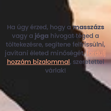
Ha úgy érzed, hogy a
masszázs
vagy a
jóga
hívogat téged a
töltekezésre, segítene felfrissülni,
javítani életed minőségét,
fordulj
hozzám bizalommal
, szeretettel
várlak!