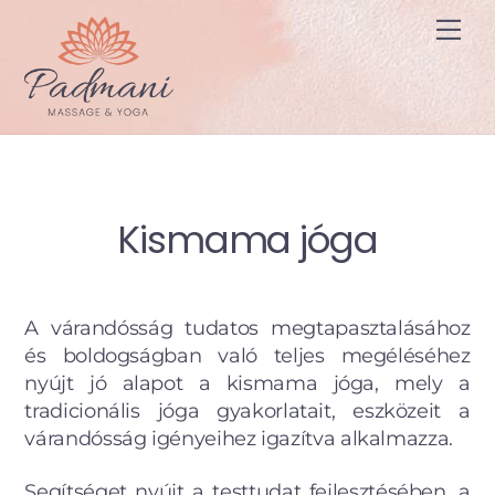
Skip
Me
to
content
Kismama jóga
A várandósság tudatos megtapasztalásához
és boldogságban való teljes megéléséhez
nyújt jó alapot a kismama jóga, mely a
tradicionális jóga gyakorlatait, eszközeit a
várandósság igényeihez igazítva alkalmazza.
Segítséget nyújt a testtudat fejlesztésében, a