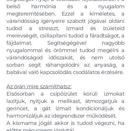
belső harmónia és a nyugalom
megteremtésében. Ezzel a kíméletes, a
várandósság igényeire szabott jógával oldani
tudod a stresszt, izmaid és ízületeid
merevségét, csillapítani tudod a fáradtságot, a
fájdalmat. Segítségégével nagyobb
nyugalommal és örömmel tudod megélni a
várandóságod időszakát, és nem utolsó
sorban segít ráhangolódni az anyaság, a
babával való kapcsolódás csodálatos érzésére.
Az órán mire számíthatsz:
Elsősorban a csípőízület körüli izmokat
lazítjuk, nyitjuk a mellkast, átmozgatjuk a
gerincet, a gát izmait kondicionáljuk és
harmonizáljuk az idegrendszer működését.
A kismama jógát akkor is tudod végezni, ha
előtte még sosem jógáztál.